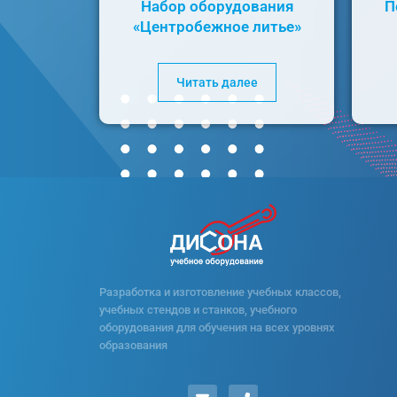
Набор оборудования
П
«Центробежное литье»
Читать далее
Разработка и изготовление учебных классов,
учебных стендов и станков, учебного
оборудования для обучения на всех уровнях
образования